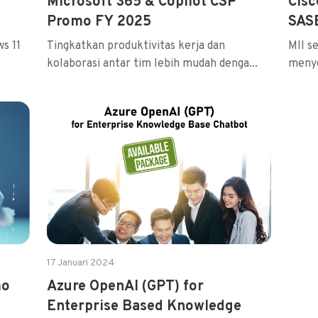
Microsoft 365 & Copilot CSP
Cisc
Promo FY 2025
SAS
s 11
Tingkatkan produktivitas kerja dan
MII s
.
kolaborasi antar tim lebih mudah denga...
menye
17 Januari 2024
mo
Azure OpenAI (GPT) for
Enterprise Based Knowledge