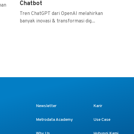
Chatbot
nan
Tren ChatGPT dari OpenAI melahirkan
banyak inovasi & transformasi dig...
Newsletter
Karir
Metrodata Academy
Use Case
Why Us
Hubungi Kami