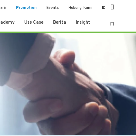
arir
Promotion
Events
Hubungi Kami
ID
cademy
Use Case
Berita
Insight