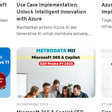
oft
Use Case Implementation:
Azur
Unlock Intelligent Innovation
Imp
with Azure
haan
Tingk
infra
Manfaatkan potensi Azure AI dan
Generative AI untuk membuka peluang
inova...
20 September 2024
27 Jun