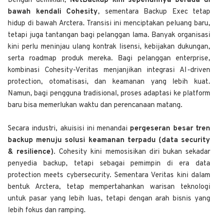
Dengan demikian,
NetBackup kini sepenuhnya berada di
bawah kendali Cohesity
, sementara Backup Exec tetap
hidup di bawah Arctera. Transisi ini menciptakan peluang baru,
tetapi juga tantangan bagi pelanggan lama. Banyak organisasi
kini perlu meninjau ulang kontrak lisensi, kebijakan dukungan,
serta roadmap produk mereka. Bagi pelanggan enterprise,
kombinasi Cohesity-Veritas menjanjikan integrasi AI-driven
protection, otomatisasi, dan keamanan yang lebih kuat.
Namun, bagi pengguna tradisional, proses adaptasi ke platform
baru bisa memerlukan waktu dan perencanaan matang.
Secara industri, akuisisi ini menandai
pergeseran besar tren
backup menuju solusi keamanan terpadu (data security
& resilience)
. Cohesity kini memosisikan diri bukan sekadar
penyedia backup, tetapi sebagai pemimpin di era data
protection meets cybersecurity. Sementara Veritas kini dalam
bentuk Arctera, tetap mempertahankan warisan teknologi
untuk pasar yang lebih luas, tetapi dengan arah bisnis yang
lebih fokus dan ramping.