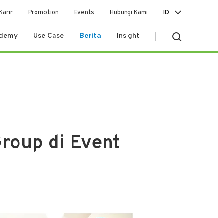
Karir
Promotion
Events
Hubungi Kami
ID
ademy
Use Case
Berita
Insight
roup di Event