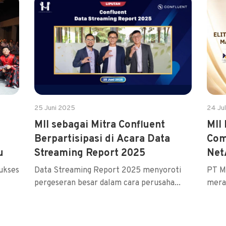
25 Juni 2025
24 Ju
MII sebagai Mitra Confluent
MII
Berpartisipasi di Acara Data
Com
u
Streaming Report 2025
Net
sukses
Data Streaming Report 2025 menyoroti
PT Mi
pergeseran besar dalam cara perusaha...
mera