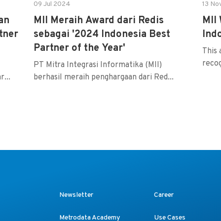
09 Jul 2024
13 No
an
MII Meraih Award dari Redis
MII
tner
sebagai '2024 Indonesia Best
Ind
Partner of the Year'
This 
recog
PT Mitra Integrasi Informatika (MII)
...
berhasil meraih penghargaan dari Red...
Newsletter
Career
Metrodata Academy
Use Cases