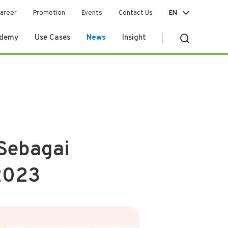
areer
Promotion
Events
Contact Us
EN
ademy
Use Cases
News
Insight
 Sebagai
 2023