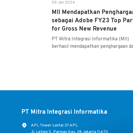
09 Jan 2024
MII Mendapatkan Pengharga
sebagai Adobe FY23 Top Par
for Gross New Revenue
PT Mitra Integrasi Informatika (MII)
berhasil mendapatkan penghargaan dar
PT Mitra Integrasi Informatika
APL Tower Lantai 37 APL
Jl. Letjen S. Parman Kav. 28 Jakarta 11470