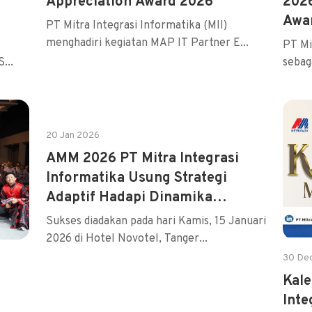
Appreciation Award 2026
2026
Awa
PT Mitra Integrasi Informatika (MII)
menghadiri kegiatan MAP IT Partner E...
PT Mi
...
sebag
20 Jan 2026
AMM 2026 PT Mitra Integrasi
Informatika Usung Strategi
Adaptif Hadapi Dinamika
Teknologi Global
Sukses diadakan pada hari Kamis, 15 Januari
2026 di Hotel Novotel, Tanger...
30 De
Kale
Inte