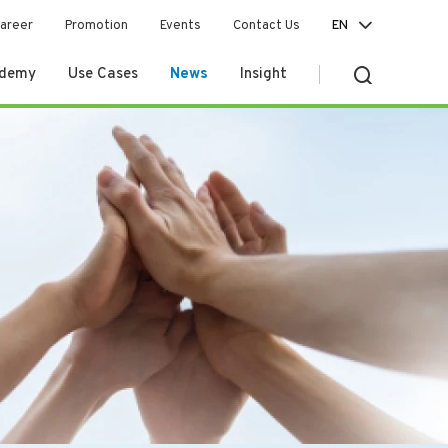
areer
Promotion
Events
Contact Us
EN
ademy
Use Cases
News
Insight