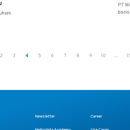
u
PT Mi
bisnis
sukses
2
3
4
5
6
7
8
9
10
...
1
Newsletter
Career
Metrodata Academy
Use Cases