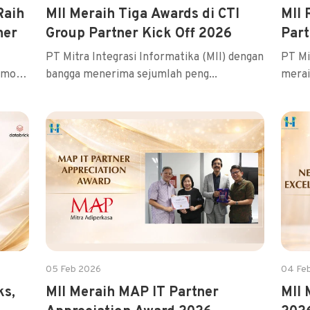
Raih
MII Meraih Tiga Awards di CTI
MII 
ner
Group Partner Kick Off 2026
Part
PT Mitra Integrasi Informatika (MII) dengan
PT Mi
iamond
bangga menerima sejumlah peng...
merai
05 Feb 2026
04 Fe
ks,
MII Meraih MAP IT Partner
MII 