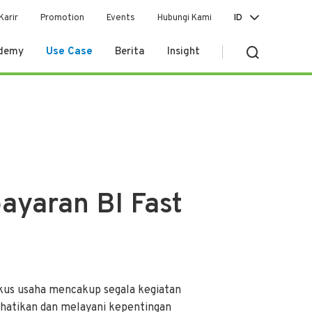
Karir
Promotion
Events
Hubungi Kami
ID
ademy
Use Case
Berita
Insight
yaran BI Fast
okus usaha mencakup segala kegiatan
atikan dan melayani kepentingan