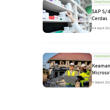
Cloud Servi
SAP S/
Cerdas
04 April 2
Cybersecuri
Keamana
Microso
11 Maret 20