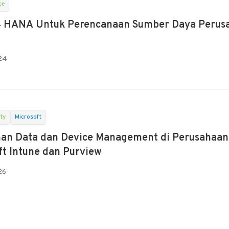
ce
4 HANA Untuk Perencanaan Sumber Daya Perus
024
ty
Microsoft
n Data dan Device Management di Perusahaan 
ft Intune dan Purview
26